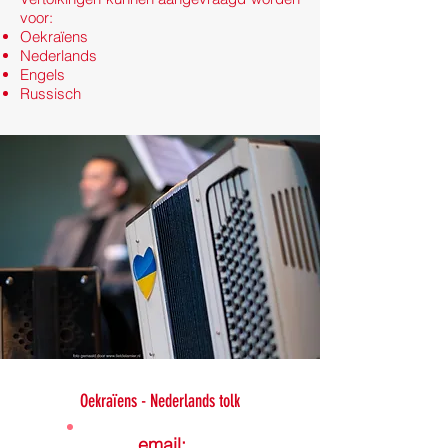
voor:
Oekraïens
Nederlands
Engels
Russisch
Oekraïens - Nederlands tolk
email: