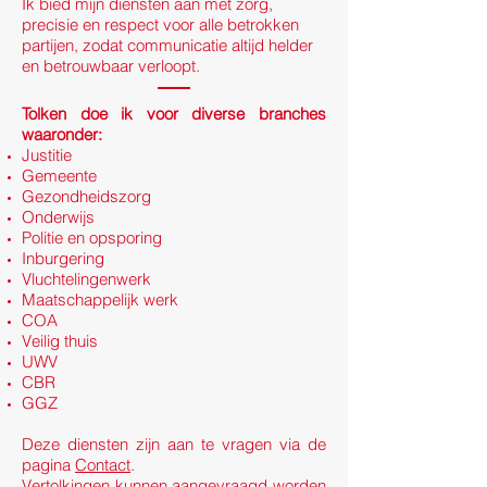
Ik bied mijn diensten aan met zorg,
precisie en respect voor alle betrokken
partijen, zodat communicatie altijd helder
en betrouwbaar verloopt.
Tolken doe ik voor diverse branches
waaronder:
Justitie
Gemeente
Gezondheidszorg
Onderwijs
Politie en opsporing
Inburgering
Vluchtelingenwerk
Maatschappelijk werk
COA
Veilig thuis
UWV
CBR
GGZ
Deze diensten zijn aan te vragen via de
pagina
Contact
.
Vertolkingen kunnen aangevraagd worden