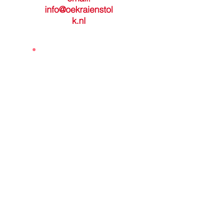
info@oekraienstol
k.nl
btw-nummer:
NL004353265B55
KvK-nummer:
87077345
NGTV-lidnummer:
8512
Wbtv-nummer:
40919