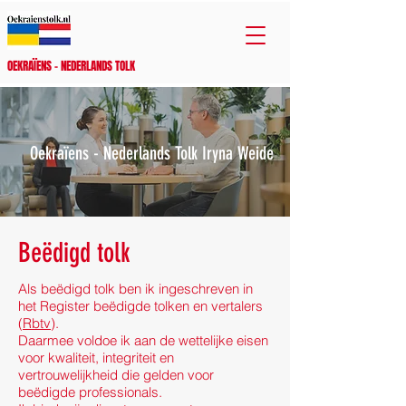
OEKRAÏENS - NEDERLANDS TOLK
Oekraïens - Nederlands Tolk Iryna Weide
Beëdigd tolk
Als beëdigd tolk ben ik ingeschreven in
het Register beëdigde tolken en vertalers
(
Rbtv
).
Daarmee voldoe ik aan de wettelijke eisen
voor kwaliteit, integriteit en
vertrouwelijkheid die gelden voor
beëdigde professionals.